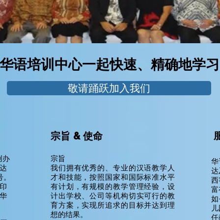
'与华语培训中心一起快速、精确地学习'
敬请踊跃加入我们
宗旨 & 使命
创办
宗旨
华
达
我们拥有优秀的、专业的汉语教学人
达
八号。
才和技能，按照国家和国际标准水平
西
印
有计划，有规模的教学管理经验，设
富
华
计出学校、公司等机构切实可行的教
如
育方案，实现所追求的目标并达到理
儿
想的结果。
任