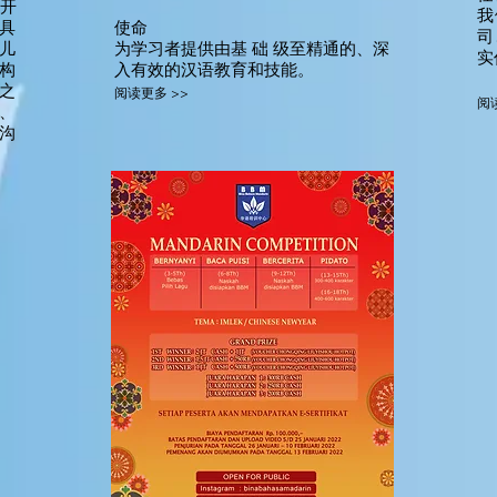
开
我
具
使命
司
儿
为学习者提供由基 础 级至精通的、深
实
构
入
有
效的汉语教育和技能。
之
阅读更多 >>
阅
、
沟